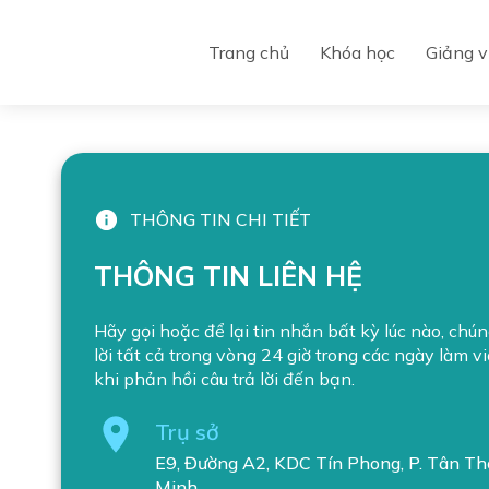
Menu
Trang chủ
Khóa học
Giảng v
Trang chủ
Khóa học
Giảng viên
THÔNG TIN CHI TIẾT
Tin tức
THÔNG TIN LIÊN HỆ
Liên hệ
Hãy gọi hoặc để lại tin nhắn bất kỳ lúc nào, chún
lời tất cả trong vòng 24 giờ trong các ngày làm vi
khi phản hồi câu trả lời đến bạn.
Trụ sở
E9, Đường A2, KDC Tín Phong, P. Tân Thớ
Minh.