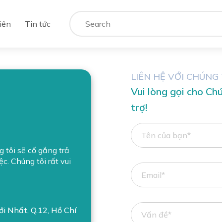
iên
Tin tức
LIÊN HỆ VỚI CHÚNG 
Vui lòng gọi cho Ch
trợ!
g tôi sẽ cố gắng trả
ệc. Chúng tôi rất vui
i Nhất, Q.12, Hồ Chí